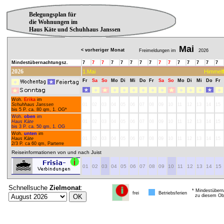
Belegungsplan für
die Wohnungen im
Haus Käte und Schuhhaus Janssen
Mai
< vorheriger Monat
Freimeldungen im
2026
Mindestübernachtungsz.
7
7
7
7
7
7
7
7
7
7
7
7
7
7
7
2026
1.Mai
Himmelf
Fr
Sa
So
Mo
Di
Mi
Do
Fr
Sa
So
Mo
Di
Mi
Do
Fr
Woh.
Erika
im
Schuhhaus Janssen
01
02
03
04
05
06
07
08
09
10
11
12
13
14
15
bis 5 P. ca. 80 qm, 1. OG*
Woh.
oben
im
Haus Käte
01
02
03
04
05
06
07
08
09
10
11
12
13
14
15
bis 3 P. ca. 50 qm, 1. OG
Woh.
unten
im
Haus Käte
01
02
03
04
05
06
07
08
09
10
11
12
13
14
15
2/3 P. ca 60 qm, Parterre
Reiseinformationen von und nach Juist
01
02
03
04
05
06
07
08
09
10
11
12
13
14
15
Schnellsuche
Zielmonat
:
* Mindestübern
frei
Betriebsferien
zu diesem Obj