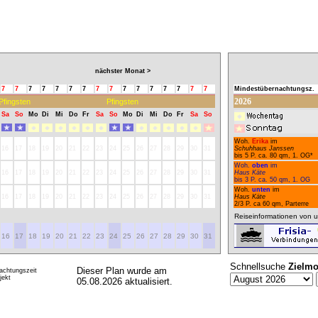
nächster Monat >
7
7
7
7
7
7
7
7
7
7
7
7
7
7
7
7
Mindestübernachtungsz.
2026
.
Pfingsten
Pfingsten
Sa
So
Mo
Di
Mi
Do
Fr
Sa
So
Mo
Di
Mi
Do
Fr
Sa
So
Woh.
Erika
im
16
17
18
19
20
21
22
23
24
25
26
27
28
29
30
31
Schuhhaus Janssen
bis 5 P. ca. 80 qm, 1. OG*
Woh.
oben
im
16
17
18
19
20
21
22
23
24
25
26
27
28
29
30
31
Haus Käte
bis 3 P. ca. 50 qm, 1. OG
Woh.
unten
im
16
17
18
19
20
21
22
23
24
25
26
27
28
29
30
31
Haus Käte
2/3 P. ca 60 qm, Parterre
Reiseinformationen von u
16
17
18
19
20
21
22
23
24
25
26
27
28
29
30
31
Schnellsuche
Zielmo
Dieser Plan wurde am
achtungszeit
ekt
05.08.2026 aktualisiert.