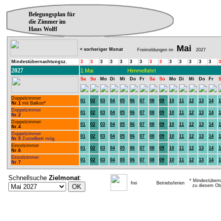
Belegungsplan für
die Zimmer im
Haus Wolff
Mai
< vorheriger Monat
Freimeldungen im
2027
Mindestübernachtungsz.
3
3
3
3
3
3
3
3
3
3
3
3
3
3
3
2027
1.Mai
Himmelfahrt
Sa
So
Mo
Di
Mi
Do
Fr
Sa
So
Mo
Di
Mi
Do
Fr
Doppelzimmer
01
02
03
04
05
06
07
08
09
10
11
12
13
14
1
Nr.1
mit Balkon*
Doppelzimmer
01
02
03
04
05
06
07
08
09
10
11
12
13
14
1
Nr.2
Doppelzimmer
01
02
03
04
05
06
07
08
09
10
11
12
13
14
1
Nr.4
Doppelzimmer
01
02
03
04
05
06
07
08
09
10
11
12
13
14
1
Nr.5
Zustellbett mög.
Einzelzimmer
01
02
03
04
05
06
07
08
09
10
11
12
13
14
1
Nr.6
Einzelzimmer
01
02
03
04
05
06
07
08
09
10
11
12
13
14
1
Nr.7
Schnellsuche
Zielmonat
:
* Mindestübern
frei
Betriebsferien
zu diesem Obj