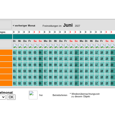
Juni
< vorheriger Monat
Freimeldungen im
2027
ngsz.
3
3
3
3
3
3
3
3
3
3
3
3
3
3
3
3
3
3
3
3
Di
Mi
Do
Fr
Sa
So
Mo
Di
Mi
Do
Fr
Sa
So
Mo
Di
Mi
Do
Fr
Sa
So
01
02
03
04
05
06
07
08
09
10
11
12
13
14
15
16
17
18
19
20
01
02
03
04
05
06
07
08
09
10
11
12
13
14
15
16
17
18
19
20
01
02
03
04
05
06
07
08
09
10
11
12
13
14
15
16
17
18
19
20
01
02
03
04
05
06
07
08
09
10
11
12
13
14
15
16
17
18
19
20
.
01
02
03
04
05
06
07
08
09
10
11
12
13
14
15
16
17
18
19
20
01
02
03
04
05
06
07
08
09
10
11
12
13
14
15
16
17
18
19
20
ielmonat
:
* Mindestübernachtungszeit
frei
Betriebsferien
zu diesem Objekt