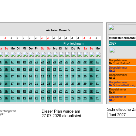
nächster Monat >
3
3
3
3
3
3
3
3
3
3
3
3
3
3
3
3
Mindestübernachtu
2027
Fronleichnam
Sa
So
Mo
Di
Mi
Do
Fr
Sa
So
Mo
Di
Mi
Do
Fr
Sa
So
Mo
Doppelzimmer
5
16
17
18
19
20
21
22
23
24
25
26
27
28
29
30
31
Nr.1
mit Balkon*
Doppelzimmer
5
16
17
18
19
20
21
22
23
24
25
26
27
28
29
30
31
Nr.2
Doppelzimmer
5
16
17
18
19
20
21
22
23
24
25
26
27
28
29
30
31
Nr.4
Doppelzimmer
5
16
17
18
19
20
21
22
23
24
25
26
27
28
29
30
31
Nr.5
Zustellbett mög
Einzelzimmer
5
16
17
18
19
20
21
22
23
24
25
26
27
28
29
30
31
Nr.6
Einzelzimmer
5
16
17
18
19
20
21
22
23
24
25
26
27
28
29
30
31
Nr.7
Schnellsuche
Z
Dieser Plan wurde am
achtungszeit
ekt
27.07.2026 aktualisiert.