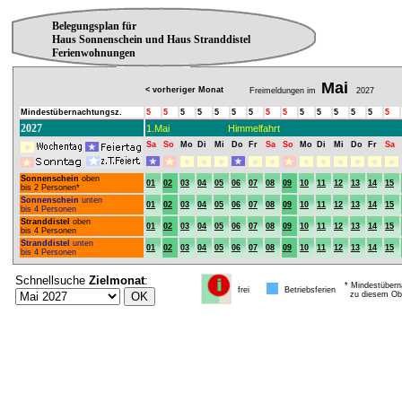
Belegungsplan für
Haus Sonnenschein und Haus Stranddistel
Ferienwohnungen
Mai
< vorheriger Monat
Freimeldungen im
2027
Mindestübernachtungsz.
5
5
5
5
5
5
5
5
5
5
5
5
5
5
5
2027
1.Mai
Himmelfahrt
Sa
So
Mo
Di
Mi
Do
Fr
Sa
So
Mo
Di
Mi
Do
Fr
Sa
Sonnenschein
oben
01
02
03
04
05
06
07
08
09
10
11
12
13
14
15
bis 2 Personen*
Sonnenschein
unten
01
02
03
04
05
06
07
08
09
10
11
12
13
14
15
bis 4 Personen
Stranddistel
oben
01
02
03
04
05
06
07
08
09
10
11
12
13
14
15
bis 4 Personen
Stranddistel
unten
01
02
03
04
05
06
07
08
09
10
11
12
13
14
15
bis 4 Personen
Schnellsuche
Zielmonat
:
* Mindestübern
frei
Betriebsferien
zu diesem Obj