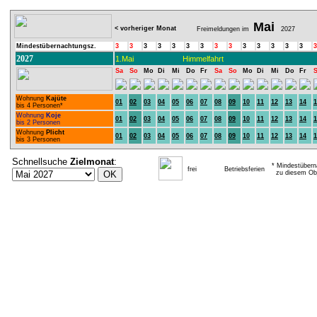
Mai
< vorheriger Monat
Freimeldungen im
2027
Mindestübernachtungsz.
3
3
3
3
3
3
3
3
3
3
3
3
3
3
3
2027
1.Mai
Himmelfahrt
Sa
So
Mo
Di
Mi
Do
Fr
Sa
So
Mo
Di
Mi
Do
Fr
Wohnung
Kajüte
01
02
03
04
05
06
07
08
09
10
11
12
13
14
1
bis 4 Personen*
Wohnung
Koje
01
02
03
04
05
06
07
08
09
10
11
12
13
14
1
bis 2 Personen
Wohnung
Plicht
01
02
03
04
05
06
07
08
09
10
11
12
13
14
1
bis 3 Personen
Schnellsuche
Zielmonat
:
* Mindestübern
frei
Betriebsferien
zu diesem Obj