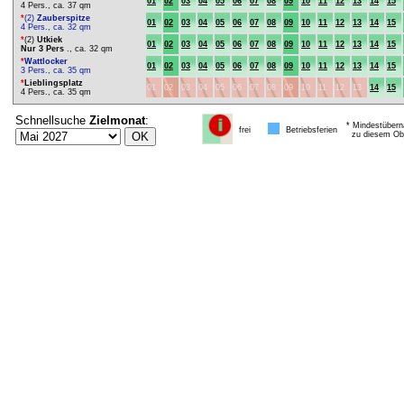
01
02
03
04
05
06
07
08
09
10
11
12
13
14
15
4 Pers., ca. 37 qm
*
(2)
Zauberspitze
01
02
03
04
05
06
07
08
09
10
11
12
13
14
15
4 Pers., ca. 32 qm
*
(2)
Utkiek
01
02
03
04
05
06
07
08
09
10
11
12
13
14
15
Nur 3 Pers
., ca. 32 qm
*
Wattlocker
01
02
03
04
05
06
07
08
09
10
11
12
13
14
15
3 Pers., ca. 35 qm
*
Lieblingsplatz
01
02
03
04
05
06
07
08
09
10
11
12
13
14
15
4 Pers., ca. 35 qm
Schnellsuche
Zielmonat
:
* Mindestübern
frei
Betriebsferien
zu diesem Obj