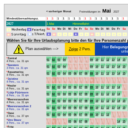
Mai
< vorheriger Monat
Freimeldungen im
2027
Mindestübernachtungsz.
1
1
1
1
1
1
1
1
1
1
1
1
1
1
1
2027
1.Mai
Himmelfahrt
Sa
So
Mo
Di
Mi
Do
Fr
Sa
So
Mo
Di
Mi
Do
Fr
Sa
Wählen Sie für Ihre Urlaubsplanung bitte den für Ihre Personenzah
Hier
Belegung
Plan auswählen ―>
Zeige
2 Pers.
unt
*
Zentral
01
02
03
04
05
06
07
08
09
10
11
12
13
14
15
4 Pers., ca. 31 qm
*
Seestern
01
02
03
04
05
06
07
08
09
10
11
12
13
14
15
3 Pers. ca. 31 qm
*
Aquamarina
01
02
03
04
05
06
07
08
09
10
11
12
13
14
15
4 Pers., ca. 31 qm
*
Juistine
01
02
03
04
05
06
07
08
09
10
11
12
13
14
15
4 Pers., ca. 31 qm
*
Heuler
01
02
03
04
05
06
07
08
09
10
11
12
13
14
15
4 Pers., ca. 31 qm
*
Lütje Füürtoorn
01
02
03
04
05
06
07
08
09
10
11
12
13
14
15
4 Pers., ca. 31 qm
*
Meeresrauschen
01
02
03
04
05
06
07
08
09
10
11
12
13
14
15
4 Pers., ca. 31 qm
*
Meeresrauschen 2
01
02
03
04
05
06
07
08
09
10
11
12
13
14
15
4 Pers., ca. 31 qm
*
Oase
01
02
03
04
05
06
07
08
09
10
11
12
13
14
15
4 Pers., ca. 37 qm
*
Uns Stuuv
01
02
03
04
05
06
07
08
09
10
11
12
13
14
15
4 Pers., ca. 37 qm
*
Fritz