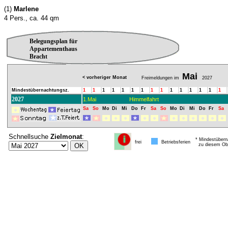
(1)
Marlene
4 Pers., ca. 44 qm
Belegungsplan für
Appartementhaus
Bracht
Mai
< vorheriger Monat
Freimeldungen im
2027
Mindestübernachtungsz.
1
1
1
1
1
1
1
1
1
1
1
1
1
1
1
2027
1.Mai
Himmelfahrt
Sa
So
Mo
Di
Mi
Do
Fr
Sa
So
Mo
Di
Mi
Do
Fr
Sa
Schnellsuche
Zielmonat
:
* Mindestübern
frei
Betriebsferien
zu diesem Obj