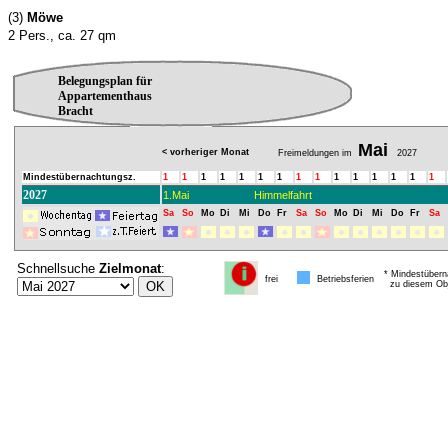
(3)
Möwe
2 Pers., ca. 27 qm
Belegungsplan für
Appartementhaus
Bracht
Mai
< vorheriger Monat
Freimeldungen im
2027
Mindestübernachtungsz.
1
1
1
1
1
1
1
1
1
1
1
1
1
1
1
2027
1.Mai
Himmelfahrt
Sa
So
Mo
Di
Mi
Do
Fr
Sa
So
Mo
Di
Mi
Do
Fr
Sa
Schnellsuche
Zielmonat
:
* Mindestübern
frei
Betriebsferien
zu diesem Obj