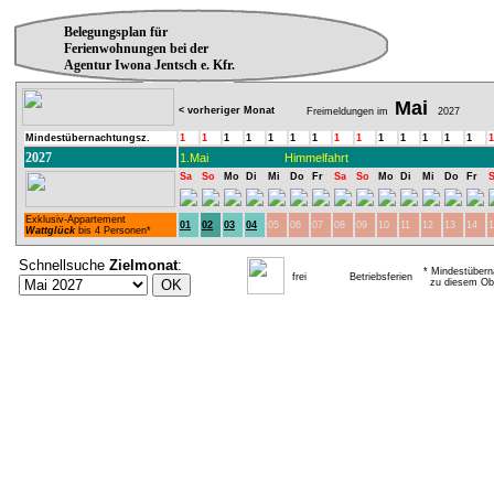
Belegungsplan für
Ferienwohnungen bei der
Agentur Iwona Jentsch e. Kfr.
Mai
< vorheriger Monat
Freimeldungen im
2027
Mindestübernachtungsz.
1
1
1
1
1
1
1
1
1
1
1
1
1
1
1
2027
1.Mai
Himmelfahrt
Sa
So
Mo
Di
Mi
Do
Fr
Sa
So
Mo
Di
Mi
Do
Fr
Exklusiv-Appartement
01
02
03
04
05
06
07
08
09
10
11
12
13
14
1
Wattglück
bis 4 Personen*
Schnellsuche
Zielmonat
:
* Mindestübern
frei
Betriebsferien
zu diesem Obj