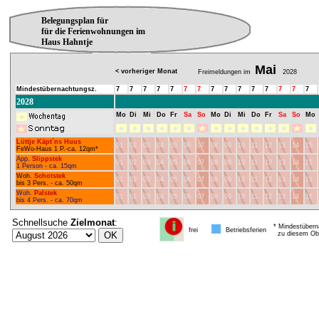
Belegungsplan für
für die Ferienwohnungen im
Haus Hahntje
Mai
< vorheriger Monat
Freimeldungen im
2028
Mindestübernachtungsz.
7
7
7
7
7
7
7
7
7
7
7
7
7
7
7
2028
Mo
Di
Mi
Do
Fr
Sa
So
Mo
Di
Mi
Do
Fr
Sa
So
Mo
Lüttje Käpt´ns Huus
01
02
03
04
05
06
07
08
09
10
11
12
13
14
15
FeWo-Haus 1 P.-ca. 12qm*
App.
Slippstek
01
02
03
04
05
06
07
08
09
10
11
12
13
14
15
1 Person - ca. 15qm
Woh.
Schotstek
01
02
03
04
05
06
07
08
09
10
11
12
13
14
15
bis 3 Pers. - ca. 50qm
Woh.
Palstek
01
02
03
04
05
06
07
08
09
10
11
12
13
14
15
bis 4 Pers. - ca. 70qm
Schnellsuche
Zielmonat
:
* Mindestübern
frei
Betriebsferien
zu diesem Obj