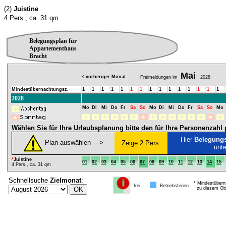
(2)
Juistine
4 Pers., ca. 31 qm
Belegungsplan für
Appartementhaus
Bracht
Mai
< vorheriger Monat
Freimeldungen im
2028
Mindestübernachtungsz.
1
1
1
1
1
1
1
1
1
1
1
1
1
1
1
2028
Mo
Di
Mi
Do
Fr
Sa
So
Mo
Di
Mi
Do
Fr
Sa
So
Mo
Wählen Sie für Ihre Urlaubsplanung bitte den für Ihre Personenzah
Hier
Belegung
Plan auswählen ―>
Zeige
2 Pers.
unt
*
Juistine
01
02
03
04
05
06
07
08
09
10
11
12
13
14
15
4 Pers., ca. 31 qm
Schnellsuche
Zielmonat
:
* Mindestübern
frei
Betriebsferien
zu diesem Obj