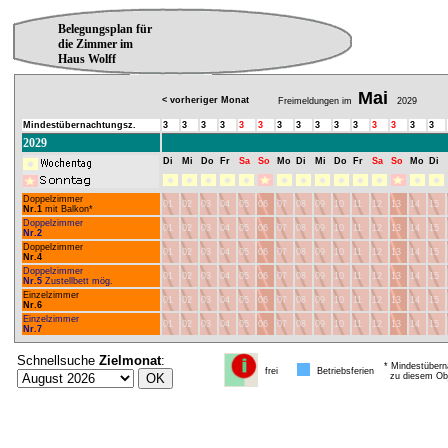
Belegungsplan für
die Zimmer im
Haus Wolff
Mai
< vorheriger Monat
Freimeldungen im
2029
Mindestübernachtungsz.
3
3
3
3
3
3
3
3
3
3
3
3
3
3
3
2029
Di
Mi
Do
Fr
Sa
So
Mo
Di
Mi
Do
Fr
Sa
So
Mo
Di
Doppelzimmer
01
02
03
04
05
06
07
08
09
10
11
12
13
14
15
Nr.1
mit Balkon*
Doppelzimmer
01
02
03
04
05
06
07
08
09
10
11
12
13
14
15
Nr.2
Doppelzimmer
01
02
03
04
05
06
07
08
09
10
11
12
13
14
15
Nr.4
Doppelzimmer
01
02
03
04
05
06
07
08
09
10
11
12
13
14
15
Nr.5
Zustellbett mög.
Einzelzimmer
01
02
03
04
05
06
07
08
09
10
11
12
13
14
15
Nr.6
Einzelzimmer
01
02
03
04
05
06
07
08
09
10
11
12
13
14
15
Nr.7
Schnellsuche
Zielmonat
:
* Mindestübern
frei
Betriebsferien
zu diesem Obj