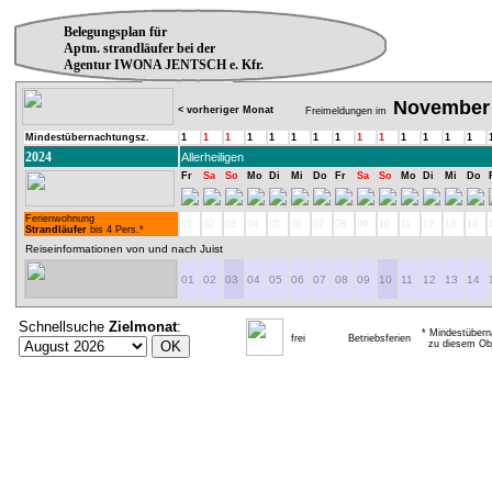
Belegungsplan für
Aptm. strandläufer bei der
Agentur IWONA JENTSCH e. Kfr.
November
< vorheriger Monat
Freimeldungen im
Mindestübernachtungsz.
1
1
1
1
1
1
1
1
1
1
1
1
1
1
2024
Allerheiligen
Fr
Sa
So
Mo
Di
Mi
Do
Fr
Sa
So
Mo
Di
Mi
Do
Ferienwohnung
01
02
03
04
05
06
07
08
09
10
11
12
13
14
Strandläufer
bis 4 Pers.*
Reiseinformationen von und nach Juist
01
02
03
04
05
06
07
08
09
10
11
12
13
14
Schnellsuche
Zielmonat
:
* Mindestübern
frei
Betriebsferien
zu diesem Obj