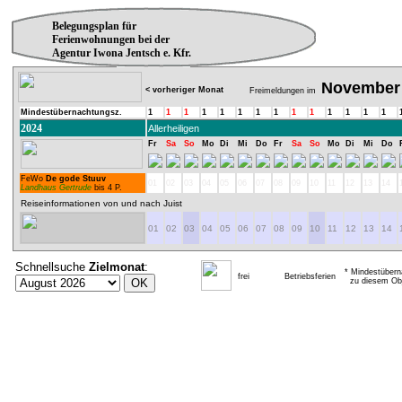
Belegungsplan für
Ferienwohnungen bei der
Agentur Iwona Jentsch e. Kfr.
November
< vorheriger Monat
Freimeldungen im
Mindestübernachtungsz.
1
1
1
1
1
1
1
1
1
1
1
1
1
1
2024
Allerheiligen
Fr
Sa
So
Mo
Di
Mi
Do
Fr
Sa
So
Mo
Di
Mi
Do
FeWo
De gode Stuuv
01
02
03
04
05
06
07
08
09
10
11
12
13
14
Landhaus Gertrude
bis 4 P.
Reiseinformationen von und nach Juist
01
02
03
04
05
06
07
08
09
10
11
12
13
14
Schnellsuche
Zielmonat
:
* Mindestübern
frei
Betriebsferien
zu diesem Obj