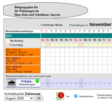
Belegungsplan für
die Wohnungen im
Haus Käte und Schuhhaus Janssen
November
< vorheriger Monat
Freimeldungen im
Mindestübernachtungsz.
7
7
7
7
7
7
7
7
7
7
7
7
7
7
7
2025
Sa
So
Mo
Di
Mi
Do
Fr
Sa
So
Mo
Di
Mi
Do
Fr
Sa
Woh.
Erika
im
Schuhhaus Janssen
01
02
03
04
05
06
07
08
09
10
11
12
13
14
15
bis 5 P. ca. 80 qm, 1. OG*
Woh.
oben
im
Haus Käte
01
02
03
04
05
06
07
08
09
10
11
12
13
14
15
bis 3 P. ca. 50 qm, 1. OG
Woh.
unten
im
Haus Käte
01
02
03
04
05
06
07
08
09
10
11
12
13
14
15
2/3 P. ca 60 qm, Parterre
Reiseinformationen von und nach Juist
01
02
03
04
05
06
07
08
09
10
11
12
13
14
15
Schnellsuche
Zielmonat
:
* Mindestübern
frei
Betriebsferien
zu diesem Obj