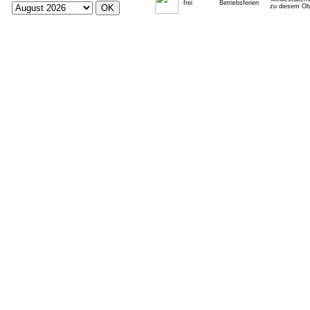
frei
Betriebsferien
zu diesem Obj