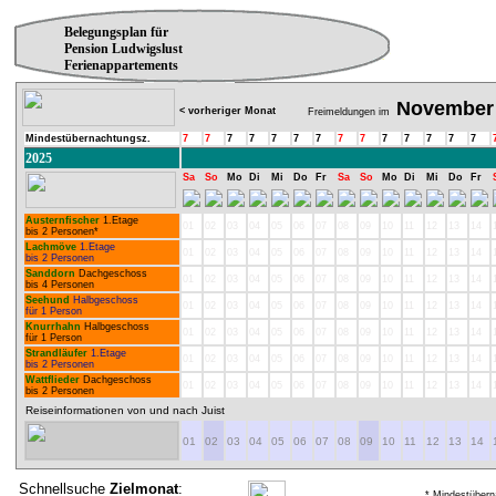
Belegungsplan für
Pension Ludwigslust
Ferienappartements
November
< vorheriger Monat
Freimeldungen im
Mindestübernachtungsz.
7
7
7
7
7
7
7
7
7
7
7
7
7
7
2025
Sa
So
Mo
Di
Mi
Do
Fr
Sa
So
Mo
Di
Mi
Do
Fr
Austernfischer
1.Etage
01
02
03
04
05
06
07
08
09
10
11
12
13
14
bis 2 Personen*
Lachmöve
1.Etage
01
02
03
04
05
06
07
08
09
10
11
12
13
14
bis 2 Personen
Sanddorn
Dachgeschoss
01
02
03
04
05
06
07
08
09
10
11
12
13
14
bis 4 Personen
Seehund
Halbgeschoss
01
02
03
04
05
06
07
08
09
10
11
12
13
14
für 1 Person
Knurrhahn
Halbgeschoss
01
02
03
04
05
06
07
08
09
10
11
12
13
14
für 1 Person
Strandläufer
1.Etage
01
02
03
04
05
06
07
08
09
10
11
12
13
14
bis 2 Personen
Wattflieder
Dachgeschoss
01
02
03
04
05
06
07
08
09
10
11
12
13
14
bis 2 Personen
Reiseinformationen von und nach Juist
01
02
03
04
05
06
07
08
09
10
11
12
13
14
Schnellsuche
Zielmonat
:
* Mindestübern