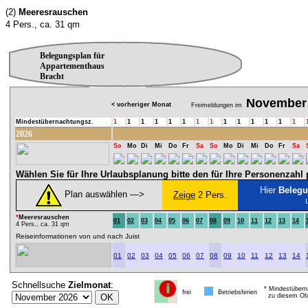
(2)
Meeresrauschen
4 Pers., ca. 31 qm
Belegungsplan für
Appartementhaus
Bracht
November
< vorheriger Monat
Freimeldungen im
Mindestübernachtungsz.
1
1
1
1
1
1
1
1
1
1
1
1
1
1
2026
So
Mo
Di
Mi
Do
Fr
Sa
So
Mo
Di
Mi
Do
Fr
Sa
Wählen Sie für Ihre Urlaubsplanung bitte den für Ihre Personenzah
Hier
Belegu
Plan auswählen ―>
Zeige
2 Pers.
*
Meeresrauschen
01
02
03
04
05
06
07
08
09
10
11
12
13
14
4 Pers., ca. 31 qm
Reiseinformationen von und nach Juist
01
02
03
04
05
06
07
08
09
10
11
12
13
14
Schnellsuche
Zielmonat
:
* Mindestübern
frei
Betriebsferien
zu diesem Obj