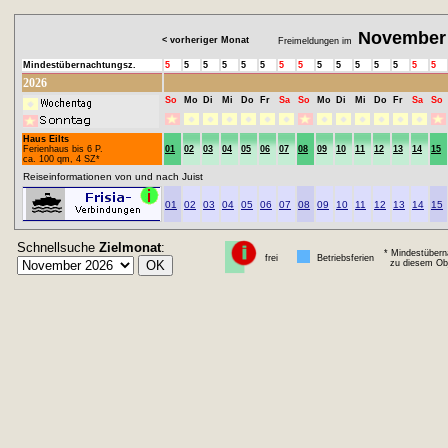
November
< vorheriger Monat
Freimeldungen im
Mindestübernachtungsz.
5
5
5
5
5
5
5
5
5
5
5
5
5
5
5
2026
So
Mo
Di
Mi
Do
Fr
Sa
So
Mo
Di
Mi
Do
Fr
Sa
So
Haus Eilts
Ferienhaus bis 6 P.
01
02
03
04
05
06
07
08
09
10
11
12
13
14
15
ca. 100 qm, 4 SZ*
Reiseinformationen von und nach Juist
01
02
03
04
05
06
07
08
09
10
11
12
13
14
15
Schnellsuche
Zielmonat
:
* Mindestübern
frei
Betriebsferien
zu diesem Obj