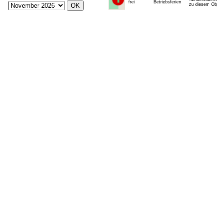
frei
Betriebsferien
zu diesem Obj