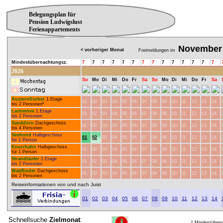
Belegungsplan für
Pension Ludwigslust
Ferienappartements
November
< vorheriger Monat
Freimeldungen im
Mindestübernachtungsz.
7
7
7
7
7
7
7
7
7
7
7
7
7
7
2026
So
Mo
Di
Mi
Do
Fr
Sa
So
Mo
Di
Mi
Do
Fr
Sa
Austernfischer
1.Etage
01
02
03
04
05
06
07
08
09
10
11
12
13
14
bis 2 Personen*
Lachmöve
1.Etage
01
02
03
04
05
06
07
08
09
10
11
12
13
14
bis 2 Personen
Sanddorn
Dachgeschoss
01
02
03
04
05
06
07
08
09
10
11
12
13
14
bis 4 Personen
Seehund
Halbgeschoss
01
02
03
04
05
06
07
08
09
10
11
12
13
14
für 1 Person
Knurrhahn
Halbgeschoss
01
02
03
04
05
06
07
08
09
10
11
12
13
14
für 1 Person
Strandläufer
1.Etage
01
02
03
04
05
06
07
08
09
10
11
12
13
14
bis 2 Personen
Wattflieder
Dachgeschoss
01
02
03
04
05
06
07
08
09
10
11
12
13
14
bis 2 Personen
Reiseinformationen von und nach Juist
01
02
03
04
05
06
07
08
09
10
11
12
13
14
Schnellsuche
Zielmonat
:
* Mindestübern