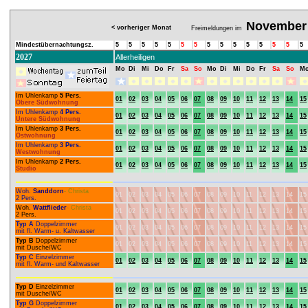
November
< vorheriger Monat
Freimeldungen im
Mindestübernachtungsz.
5
5
5
5
5
5
5
5
5
5
5
5
5
5
5
2027
Allerheiligen
Mo
Di
Mi
Do
Fr
Sa
So
Mo
Di
Mi
Do
Fr
Sa
So
M
Im Uhlenkamp
5 Pers.
01
02
03
04
05
06
07
08
09
10
11
12
13
14
15
Obere Südwohnung
Im Uhlenkamp
4 Pers.
01
02
03
04
05
06
07
08
09
10
11
12
13
14
15
Untere Südwohnung
Im Uhlenkamp
3 Pers.
01
02
03
04
05
06
07
08
09
10
11
12
13
14
15
Ostwohnung
Im Uhlenkamp
3 Pers.
01
02
03
04
05
06
07
08
09
10
11
12
13
14
15
Westwohnung
Im Uhlenkamp
2 Pers.
01
02
03
04
05
06
07
08
09
10
11
12
13
14
15
Studio
Woh.
Sanddorn
- Christa
01
02
03
04
05
06
07
08
09
10
11
12
13
14
15
2 Pers.
Woh.
Wattflieder
- Christa
01
02
03
04
05
06
07
08
09
10
11
12
13
14
15
2 Pers.
Typ A
Doppelzimmer
01
02
03
04
05
06
07
08
09
10
11
12
13
14
15
mit fl. Warm- u. Kaltwasser
Typ B
Doppelzimmer
01
02
03
04
05
06
07
08
09
10
11
12
13
14
15
mit Dusche/WC
Typ C
Einzelzimmer
01
02
03
04
05
06
07
08
09
10
11
12
13
14
15
mit fl. Warm- und Kaltwasser
Typ D
Einzelzimmer
01
02
03
04
05
06
07
08
09
10
11
12
13
14
15
mit Dusche/WC
Typ G
Doppelzimmer
01
02
03
04
05
06
07
08
09
10
11
12
13
14
15