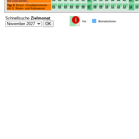
mit Dusche/WC
Typ E
Einzel -/Zweibettzimmer
01
02
03
04
05
06
07
08
09
10
11
12
13
14
15
mit fl. Warm- und Kaltwasser
Schnellsuche
Zielmonat
:
frei
Betriebsferien