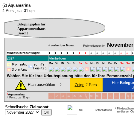
(2)
Aquamarina
4 Pers., ca. 31 qm
Belegungsplan für
Appartementhaus
Bracht
November
< vorheriger Monat
Freimeldungen im
Mindestübernachtungsz.
1
1
1
1
1
1
1
1
1
1
1
1
1
1
1
2027
Allerheiligen
Mo
Di
Mi
Do
Fr
Sa
So
Mo
Di
Mi
Do
Fr
Sa
So
M
Wählen Sie für Ihre Urlaubsplanung bitte den für Ihre Personenzah
Hier
Belegu
Plan auswählen ―>
Zeige
2 Pers.
u
*
Aquamarina
01
02
03
04
05
06
07
08
09
10
11
12
13
14
1
4 Pers., ca. 31 qm
Schnellsuche
Zielmonat
:
* Mindestübern
frei
Betriebsferien
zu diesem Obj