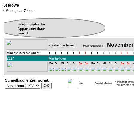
(3)
Möwe
2 Pers., ca. 27 qm
Belegungsplan für
Appartementhaus
Bracht
November
< vorheriger Monat
Freimeldungen im
Mindestübernachtungsz.
1
1
1
1
1
1
1
1
1
1
1
1
1
1
1
2027
Allerheiligen
Mo
Di
Mi
Do
Fr
Sa
So
Mo
Di
Mi
Do
Fr
Sa
So
Schnellsuche
Zielmonat
:
* Mindestübern
frei
Betriebsferien
zu diesem Obj