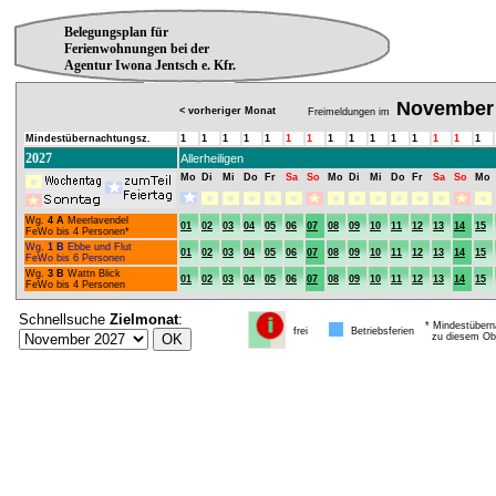
Belegungsplan für
Ferienwohnungen bei der
Agentur Iwona Jentsch e. Kfr.
November
< vorheriger Monat
Freimeldungen im
Mindestübernachtungsz.
1
1
1
1
1
1
1
1
1
1
1
1
1
1
1
2027
Allerheiligen
Mo
Di
Mi
Do
Fr
Sa
So
Mo
Di
Mi
Do
Fr
Sa
So
Mo
Wg.
4 A
Meerlavendel
01
02
03
04
05
06
07
08
09
10
11
12
13
14
15
FeWo bis 4 Personen*
Wg.
1 B
Ebbe und Flut
01
02
03
04
05
06
07
08
09
10
11
12
13
14
15
FeWo bis 6 Personen
Wg.
3 B
Wattn Blick
01
02
03
04
05
06
07
08
09
10
11
12
13
14
15
FeWo bis 4 Personen
Schnellsuche
Zielmonat
:
* Mindestübern
frei
Betriebsferien
zu diesem Obj