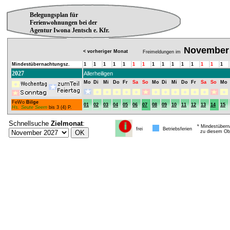
Belegungsplan für
Ferienwohnungen bei der
Agentur Iwona Jentsch e. Kfr.
November
< vorheriger Monat
Freimeldungen im
Mindestübernachtungsz.
1
1
1
1
1
1
1
1
1
1
1
1
1
1
1
2027
Allerheiligen
Mo
Di
Mi
Do
Fr
Sa
So
Mo
Di
Mi
Do
Fr
Sa
So
Mo
FeWo
Bilge
01
02
03
04
05
06
07
08
09
10
11
12
13
14
15
Hs. Seute Seern
bis 3 (4) P.
Schnellsuche
Zielmonat
:
* Mindestübern
frei
Betriebsferien
zu diesem Obj