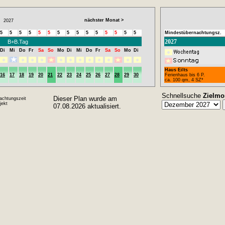
nächster Monat >
2027
5
5
5
5
5
5
5
5
5
5
5
5
5
5
5
Mindestübernachtungsz.
2027
B+B.Tag
Di
Mi
Do
Fr
Sa
So
Mo
Di
Mi
Do
Fr
Sa
So
Mo
Di
Haus Eilts
16
17
18
19
20
21
22
23
24
25
26
27
28
29
30
Ferienhaus bis 6 P.
ca. 100 qm, 4 SZ*
Schnellsuche
Zielmo
Dieser Plan wurde am
achtungszeit
ekt
07.08.2026 aktualisiert.