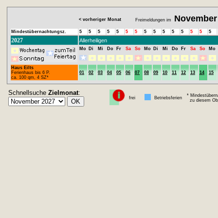
November
< vorheriger Monat
Freimeldungen im
Mindestübernachtungsz.
5
5
5
5
5
5
5
5
5
5
5
5
5
5
5
2027
Allerheiligen
Mo
Di
Mi
Do
Fr
Sa
So
Mo
Di
Mi
Do
Fr
Sa
So
Mo
Haus Eilts
Ferienhaus bis 6 P.
01
02
03
04
05
06
07
08
09
10
11
12
13
14
15
ca. 100 qm, 4 SZ*
Schnellsuche
Zielmonat
:
* Mindestübern
frei
Betriebsferien
zu diesem Obj