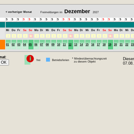
Dezember
< vorheriger Monat
Freimeldungen im
2027
5
5
5
5
5
5
5
5
5
5
5
5
5
5
5
5
5
5
5
5
5
5
5
Mi
Do
Fr
Sa
So
Mo
Di
Mi
Do
Fr
Sa
So
Mo
Di
Mi
Do
Fr
Sa
So
Mo
Di
Mi
D
01
02
03
04
05
06
07
08
09
10
11
12
13
14
15
16
17
18
19
20
21
22
23
nat
:
Diese
* Mindestübernachtungszeit
frei
Betriebsferien
zu diesem Objekt
07.08.