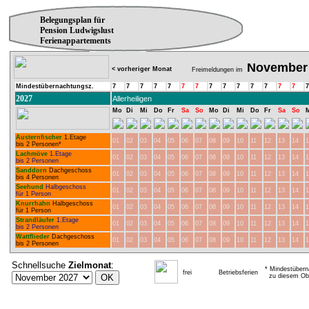
Belegungsplan für
Pension Ludwigslust
Ferienappartements
November
< vorheriger Monat
Freimeldungen im
Mindestübernachtungsz.
7
7
7
7
7
7
7
7
7
7
7
7
7
7
7
2027
Allerheiligen
Mo
Di
Mi
Do
Fr
Sa
So
Mo
Di
Mi
Do
Fr
Sa
So
Austernfischer
1.Etage
01
02
03
04
05
06
07
08
09
10
11
12
13
14
1
bis 2 Personen*
Lachmöve
1.Etage
01
02
03
04
05
06
07
08
09
10
11
12
13
14
1
bis 2 Personen
Sanddorn
Dachgeschoss
01
02
03
04
05
06
07
08
09
10
11
12
13
14
1
bis 4 Personen
Seehund
Halbgeschoss
01
02
03
04
05
06
07
08
09
10
11
12
13
14
1
für 1 Person
Knurrhahn
Halbgeschoss
01
02
03
04
05
06
07
08
09
10
11
12
13
14
1
für 1 Person
Strandläufer
1.Etage
01
02
03
04
05
06
07
08
09
10
11
12
13
14
1
bis 2 Personen
Wattflieder
Dachgeschoss
01
02
03
04
05
06
07
08
09
10
11
12
13
14
1
bis 2 Personen
Schnellsuche
Zielmonat
:
* Mindestübern
frei
Betriebsferien
zu diesem Obj