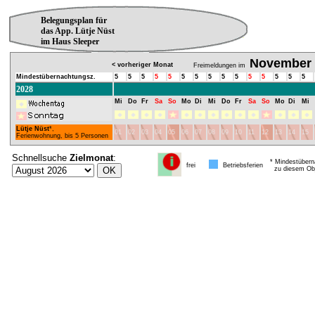
Belegungsplan für
das App. Lütje Nüst
im Haus Sleeper
November
< vorheriger Monat
Freimeldungen im
Mindestübernachtungsz.
5
5
5
5
5
5
5
5
5
5
5
5
5
5
5
2028
Mi
Do
Fr
Sa
So
Mo
Di
Mi
Do
Fr
Sa
So
Mo
Di
Mi
Lütje Nüst
*,
01
02
03
04
05
06
07
08
09
10
11
12
13
14
15
Ferienwohnung, bis 5 Personen
Schnellsuche
Zielmonat
:
* Mindestübern
frei
Betriebsferien
zu diesem Obj