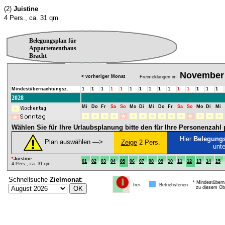
(2)
Juistine
4 Pers., ca. 31 qm
Belegungsplan für
Appartementhaus
Bracht
November
< vorheriger Monat
Freimeldungen im
Mindestübernachtungsz.
1
1
1
1
1
1
1
1
1
1
1
1
1
1
1
2028
Mi
Do
Fr
Sa
So
Mo
Di
Mi
Do
Fr
Sa
So
Mo
Di
Mi
Wählen Sie für Ihre Urlaubsplanung bitte den für Ihre Personenzah
Hier
Belegung
Plan auswählen ―>
Zeige
2 Pers.
unt
*
Juistine
01
02
03
04
05
06
07
08
09
10
11
12
13
14
15
4 Pers., ca. 31 qm
Schnellsuche
Zielmonat
:
* Mindestübern
frei
Betriebsferien
zu diesem Obj