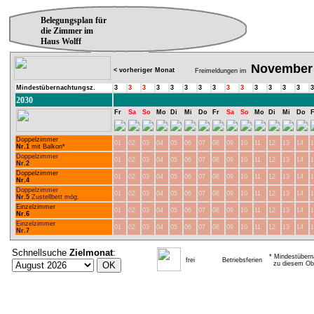
Belegungsplan für
die Zimmer im
Haus Wolff
November
< vorheriger Monat
Freimeldungen im
Mindestübernachtungsz.
3
3
3
3
3
3
3
3
3
3
3
3
3
3
3
2030
Fr
Sa
So
Mo
Di
Mi
Do
Fr
Sa
So
Mo
Di
Mi
Do
F
Doppelzimmer
01
02
03
04
05
06
07
08
09
10
11
12
13
14
1
Nr.1
mit Balkon*
Doppelzimmer
01
02
03
04
05
06
07
08
09
10
11
12
13
14
1
Nr.2
Doppelzimmer
01
02
03
04
05
06
07
08
09
10
11
12
13
14
1
Nr.4
Doppelzimmer
01
02
03
04
05
06
07
08
09
10
11
12
13
14
1
Nr.5
Zustellbett mög.
Einzelzimmer
01
02
03
04
05
06
07
08
09
10
11
12
13
14
1
Nr.6
Einzelzimmer
01
02
03
04
05
06
07
08
09
10
11
12
13
14
1
Nr.7
Schnellsuche
Zielmonat
:
* Mindestübern
frei
Betriebsferien
zu diesem Obj