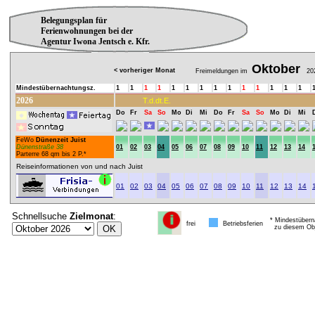
Belegungsplan für
Ferienwohnungen bei der
Agentur Iwona Jentsch e. Kfr.
Oktober
< vorheriger Monat
Freimeldungen im
20
Mindestübernachtungsz.
1
1
1
1
1
1
1
1
1
1
1
1
1
1
2026
T.d.dt.E.
Do
Fr
Sa
So
Mo
Di
Mi
Do
Fr
Sa
So
Mo
Di
Mi
FeWo
Dünenzeit Juist
Dünenstraße 38
01
02
03
04
05
06
07
08
09
10
11
12
13
14
Parterre 68 qm bis 2 P.*
Reiseinformationen von und nach Juist
01
02
03
04
05
06
07
08
09
10
11
12
13
14
Schnellsuche
Zielmonat
:
* Mindestübern
frei
Betriebsferien
zu diesem Obj