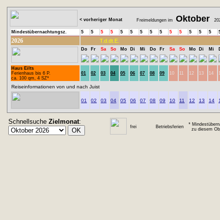
Oktober
< vorheriger Monat
Freimeldungen im
20
Mindestübernachtungsz.
5
5
5
5
5
5
5
5
5
5
5
5
5
5
2026
T.d.dt.E.
Do
Fr
Sa
So
Mo
Di
Mi
Do
Fr
Sa
So
Mo
Di
Mi
Haus Eilts
Ferienhaus bis 6 P.
01
02
03
04
05
06
07
08
09
10
11
12
13
14
ca. 100 qm, 4 SZ*
Reiseinformationen von und nach Juist
01
02
03
04
05
06
07
08
09
10
11
12
13
14
Schnellsuche
Zielmonat
:
* Mindestübern
frei
Betriebsferien
zu diesem Obj