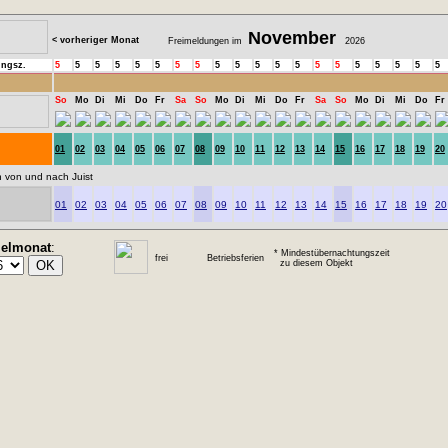
November
< vorheriger Monat
Freimeldungen im
2026
ungsz.
5
5
5
5
5
5
5
5
5
5
5
5
5
5
5
5
5
5
5
5
So
Mo
Di
Mi
Do
Fr
Sa
So
Mo
Di
Mi
Do
Fr
Sa
So
Mo
Di
Mi
Do
Fr
01
02
03
04
05
06
07
08
09
10
11
12
13
14
15
16
17
18
19
20
n von und nach Juist
01
02
03
04
05
06
07
08
09
10
11
12
13
14
15
16
17
18
19
20
ielmonat
:
* Mindestübernachtungszeit
frei
Betriebsferien
zu diesem Objekt