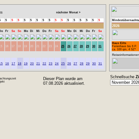
nächster Monat >
26
5
5
5
5
5
5
5
5
5
5
5
5
5
5
5
5
5
Mindestübernacht
2026
Do
Fr
Sa
So
Mo
Di
Mi
Do
Fr
Sa
So
Mo
Di
Mi
Do
Fr
Sa
Haus Eilts
15
16
17
18
19
20
21
22
23
24
25
26
27
28
29
30
31
Ferienhaus bis 6 P.
ca. 100 qm, 4 SZ*
Reiseinformatione
15
16
17
18
19
20
21
22
23
24
25
26
27
28
29
30
31
Schnellsuche
Z
Dieser Plan wurde am
achtungszeit
ekt
07.08.2026 aktualisiert.