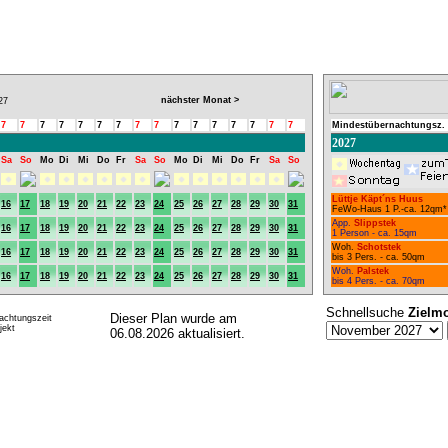
nächster Monat >
27
7
7
7
7
7
7
7
7
7
7
7
7
7
7
7
7
Mindestübernachtungsz.
2027
Sa
So
Mo
Di
Mi
Do
Fr
Sa
So
Mo
Di
Mi
Do
Fr
Sa
So
Lüttje Käpt´ns Huus
16
17
18
19
20
21
22
23
24
25
26
27
28
29
30
31
FeWo-Haus 1 P.-ca. 12qm*
App.
Slippstek
16
17
18
19
20
21
22
23
24
25
26
27
28
29
30
31
1 Person - ca. 15qm
Woh.
Schotstek
16
17
18
19
20
21
22
23
24
25
26
27
28
29
30
31
bis 3 Pers. - ca. 50qm
Woh.
Palstek
16
17
18
19
20
21
22
23
24
25
26
27
28
29
30
31
bis 4 Pers. - ca. 70qm
Schnellsuche
Zielm
Dieser Plan wurde am
achtungszeit
ekt
06.08.2026 aktualisiert.