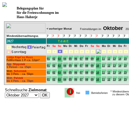
Belegungsplan für
für die Ferienwohnungen im
Haus Hahntje
Oktober
< vorheriger Monat
Freimeldungen im
20
Mindestübernachtungsz.
7
7
7
7
7
7
7
7
7
7
7
7
7
7
7
2027
T.d.dt.E.
Fr
Sa
So
Mo
Di
Mi
Do
Fr
Sa
So
Mo
Di
Mi
Do
Fr
Lüttje Käpt´ns Huus
01
02
03
04
05
06
07
08
09
10
11
12
13
14
15
FeWo-Haus 1 P.-ca. 12qm*
App.
Slippstek
01
02
03
04
05
06
07
08
09
10
11
12
13
14
15
1 Person - ca. 15qm
Woh.
Schotstek
01
02
03
04
05
06
07
08
09
10
11
12
13
14
15
bis 3 Pers. - ca. 50qm
Woh.
Palstek
01
02
03
04
05
06
07
08
09
10
11
12
13
14
15
bis 4 Pers. - ca. 70qm
Schnellsuche
Zielmonat
:
* Mindestübern
frei
Betriebsferien
zu diesem Obj