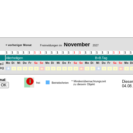
November
< vorheriger Monat
Freimeldungen im
2027
1
1
1
1
1
1
1
1
1
1
1
1
1
1
1
1
1
1
1
1
1
1
1
Allerheiligen
B+B.Tag
Mo
Di
Mi
Do
Fr
Sa
So
Mo
Di
Mi
Do
Fr
Sa
So
Mo
Di
Mi
Do
Fr
Sa
So
Mo
Di
nat
:
Diese
* Mindestübernachtungszeit
frei
Betriebsferien
zu diesem Objekt
04.08.