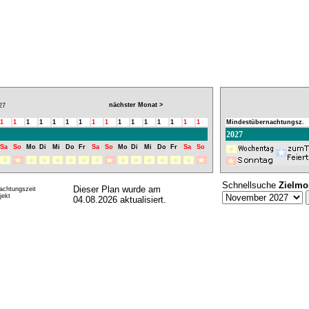
nächster Monat >
27
1
1
1
1
1
1
1
1
1
1
1
1
1
1
1
1
Mindestübernachtungsz.
2027
Sa
So
Mo
Di
Mi
Do
Fr
Sa
So
Mo
Di
Mi
Do
Fr
Sa
So
Schnellsuche
Zielmo
Dieser Plan wurde am
achtungszeit
ekt
04.08.2026 aktualisiert.