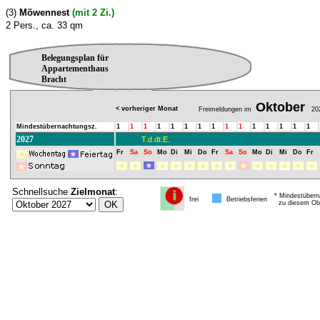
(3)
Möwennest
(mit 2 Zi.)
2 Pers., ca. 33 qm
Belegungsplan für
Appartementhaus
Bracht
Oktober
< vorheriger Monat
Freimeldungen im
20
Mindestübernachtungsz.
1
1
1
1
1
1
1
1
1
1
1
1
1
1
1
2027
T.d.dt.E.
Fr
Sa
So
Mo
Di
Mi
Do
Fr
Sa
So
Mo
Di
Mi
Do
Fr
Schnellsuche
Zielmonat
:
* Mindestübern
frei
Betriebsferien
zu diesem Obj