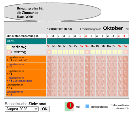
Belegungsplan für
die Zimmer im
Haus Wolff
Oktober
< vorheriger Monat
Freimeldungen im
20
Mindestübernachtungsz.
3
3
3
3
3
3
3
3
3
3
3
3
3
3
3
2028
So
Mo
Di
Mi
Do
Fr
Sa
So
Mo
Di
Mi
Do
Fr
Sa
So
Doppelzimmer
01
02
03
04
05
06
07
08
09
10
11
12
13
14
15
Nr.1
mit Balkon*
Doppelzimmer
01
02
03
04
05
06
07
08
09
10
11
12
13
14
15
Nr.2
Doppelzimmer
01
02
03
04
05
06
07
08
09
10
11
12
13
14
15
Nr.4
Doppelzimmer
01
02
03
04
05
06
07
08
09
10
11
12
13
14
15
Nr.5
Zustellbett mög.
Einzelzimmer
01
02
03
04
05
06
07
08
09
10
11
12
13
14
15
Nr.6
Einzelzimmer
01
02
03
04
05
06
07
08
09
10
11
12
13
14
15
Nr.7
Schnellsuche
Zielmonat
:
* Mindestübern
frei
Betriebsferien
zu diesem Obj