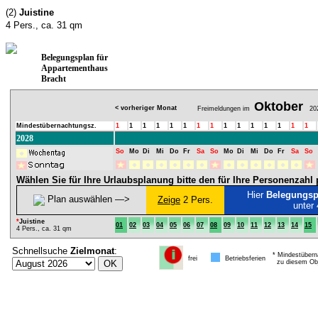
(2)
Juistine
4 Pers., ca. 31 qm
Belegungsplan für
Appartementhaus
Bracht
Oktober
< vorheriger Monat
Freimeldungen im
20
Mindestübernachtungsz.
1
1
1
1
1
1
1
1
1
1
1
1
1
1
1
2028
So
Mo
Di
Mi
Do
Fr
Sa
So
Mo
Di
Mi
Do
Fr
Sa
So
Wählen Sie für Ihre Urlaubsplanung bitte den für Ihre Personenzah
Hier
Belegungsp
Plan auswählen ―>
Zeige
2 Pers.
unter
*
Juistine
01
02
03
04
05
06
07
08
09
10
11
12
13
14
15
4 Pers., ca. 31 qm
Schnellsuche
Zielmonat
:
* Mindestübern
frei
Betriebsferien
zu diesem Obj