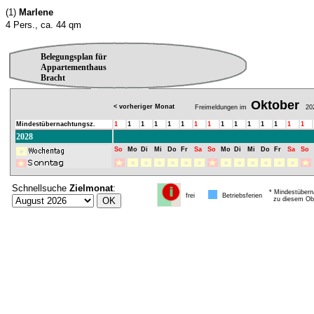
(1)
Marlene
4 Pers., ca. 44 qm
Belegungsplan für
Appartementhaus
Bracht
Oktober
< vorheriger Monat
Freimeldungen im
20
Mindestübernachtungsz.
1
1
1
1
1
1
1
1
1
1
1
1
1
1
1
2028
So
Mo
Di
Mi
Do
Fr
Sa
So
Mo
Di
Mi
Do
Fr
Sa
So
Schnellsuche
Zielmonat
:
* Mindestübern
frei
Betriebsferien
zu diesem Obj