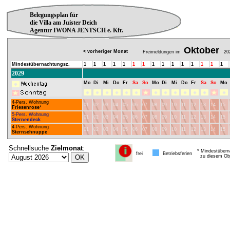
Belegungsplan für
die Villa am Juister Deich
Agentur IWONA JENTSCH e. Kfr.
Oktober
< vorheriger Monat
Freimeldungen im
20
Mindestübernachtungsz.
1
1
1
1
1
1
1
1
1
1
1
1
1
1
1
2029
Mo
Di
Mi
Do
Fr
Sa
So
Mo
Di
Mi
Do
Fr
Sa
So
Mo
4-Pers. Wohnung
01
02
03
04
05
06
07
08
09
10
11
12
13
14
15
Friesenrose
*
5-Pers. Wohnung
01
02
03
04
05
06
07
08
09
10
11
12
13
14
15
Sternendeck
4-Pers. Wohnung
01
02
03
04
05
06
07
08
09
10
11
12
13
14
15
Sternschnuppe
Schnellsuche
Zielmonat
:
* Mindestübern
frei
Betriebsferien
zu diesem Obj