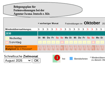
Belegungsplan für
Ferienwohnungen bei der
Agentur Iwona Jentsch e. Kfr.
Oktober
< vorheriger Monat
Freimeldungen im
20
Mindestübernachtungsz.
1
1
1
1
1
1
1
1
1
1
1
1
1
1
1
2030
Di
Mi
Do
Fr
Sa
So
Mo
Di
Mi
Do
Fr
Sa
So
Mo
Di
Exklusiv-Appartement
01
02
03
04
05
06
07
08
09
10
11
12
13
14
15
Wattglück
bis 4 Personen*
Schnellsuche
Zielmonat
:
* Mindestübern
frei
Betriebsferien
zu diesem Obj