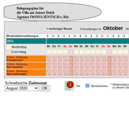
Belegungsplan für
die Villa am Juister Deich
Agentur IWONA JENTSCH e. Kfr.
Oktober
< vorheriger Monat
Freimeldungen im
20
Mindestübernachtungsz.
1
1
1
1
1
1
1
1
1
1
1
1
1
1
1
2031
Mi
Do
Fr
Sa
So
Mo
Di
Mi
Do
Fr
Sa
So
Mo
Di
Mi
4-Pers. Wohnung
01
02
03
04
05
06
07
08
09
10
11
12
13
14
15
Friesenrose
*
5-Pers. Wohnung
01
02
03
04
05
06
07
08
09
10
11
12
13
14
15
Sternendeck
4-Pers. Wohnung
01
02
03
04
05
06
07
08
09
10
11
12
13
14
15
Sternschnuppe
Schnellsuche
Zielmonat
:
* Mindestübern
frei
Betriebsferien
zu diesem Obj