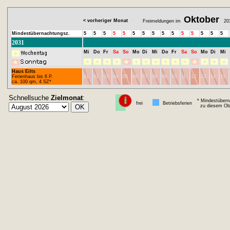
Oktober
< vorheriger Monat
Freimeldungen im
20
Mindestübernachtungsz.
5
5
5
5
5
5
5
5
5
5
5
5
5
5
5
2031
Mi
Do
Fr
Sa
So
Mo
Di
Mi
Do
Fr
Sa
So
Mo
Di
Mi
Haus Eilts
Ferienhaus bis 6 P.
01
02
03
04
05
06
07
08
09
10
11
12
13
14
15
ca. 100 qm, 4 SZ*
Schnellsuche
Zielmonat
:
* Mindestübern
frei
Betriebsferien
zu diesem Obj