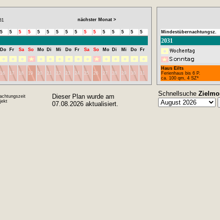
nächster Monat >
31
5
5
5
5
5
5
5
5
5
5
5
5
5
5
5
5
Mindestübernachtungsz.
2031
Do
Fr
Sa
So
Mo
Di
Mi
Do
Fr
Sa
So
Mo
Di
Mi
Do
Fr
Haus Eilts
16
17
18
19
20
21
22
23
24
25
26
27
28
29
30
31
Ferienhaus bis 6 P.
ca. 100 qm, 4 SZ*
Schnellsuche
Zielmo
Dieser Plan wurde am
achtungszeit
ekt
07.08.2026 aktualisiert.