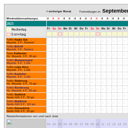
Septembe
< vorheriger Monat
Freimeldungen im
Mindestübernachtungsz.
4
4
4
4
4
4
4
4
4
4
4
4
4
4
4
2023
Fr
Sa
So
Mo
Di
Mi
Do
Fr
Sa
So
Mo
Di
Mi
Do
Fr
FeWo
Haaks Gat
01
02
03
04
05
06
07
08
09
10
11
12
13
14
15
Meyenb. 4 P., Parterre*
FeWo
Billriff
01
02
03
04
05
06
07
08
09
10
11
12
13
14
15
Meyenb. 3 P., Parterre
Fewo
Kalfarmer
01
02
03
04
05
06
07
08
09
10
11
12
13
14
15
Hs. Meyenb. 3 P., 30 qm
FeWo
Memmertsand
01
02
03
04
05
06
07
08
09
10
11
12
13
14
15
Meyenb. 5 P., 1.OG
FeWo
Lütje Hörn
01
02
03
04
05
06
07
08
09
10
11
12
13
14
15
Meyenb. 2 P., 1.OG
FeWo
Kachelot
01
02
03
04
05
06
07
08
09
10
11
12
13
14
15
Meyenb. 4 P., 1.OG
FeWo
Süderoog
01
02
03
04
05
06
07
08
09
10
11
12
13
14
15
Hs. Meyenb. 4 P., 70 qm
FeWo
Norderoog
01
02
03
04
05
06
07
08
09
10
11
12
13
14
15
Hs. Meyenb. 4 P., 60 qm
FeWo
Seeblick
01
02
03
04
05
06
07
08
09
10
11
12
13
14
15
Gerds Höft 3 P., 50 qm
FeWo
Wattblick
01
02
03
04
05
06
07
08
09
10
11
12
13
14
15
Gerds Höft 6 P., 110 qm
FeWo
Dünenblick
01
02
03
04
05
06
07
08
09
10
11
12
13
14
15
Gerds Höft 4 P., 65 qm
Reiseinformationen von und nach Juist
01
02
03
04
05
06
07
08
09
10
11
12
13
14
15