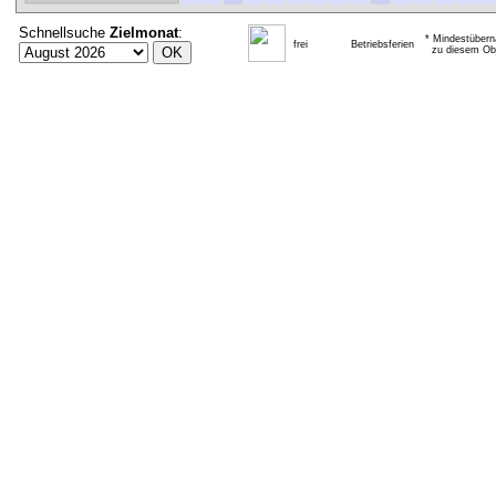
Schnellsuche
Zielmonat
:
* Mindestübern
frei
Betriebsferien
zu diesem Obj