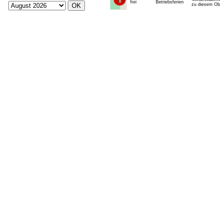
frei
Betriebsferien
zu diesem Obj