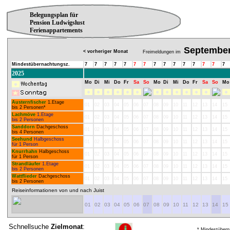
Belegungsplan für
Pension Ludwigslust
Ferienappartements
Septembe
< vorheriger Monat
Freimeldungen im
Mindestübernachtungsz.
7
7
7
7
7
7
7
7
7
7
7
7
7
7
7
2025
Mo
Di
Mi
Do
Fr
Sa
So
Mo
Di
Mi
Do
Fr
Sa
So
Mo
Austernfischer
1.Etage
01
02
03
04
05
06
07
08
09
10
11
12
13
14
15
bis 2 Personen*
Lachmöve
1.Etage
01
02
03
04
05
06
07
08
09
10
11
12
13
14
15
bis 2 Personen
Sanddorn
Dachgeschoss
01
02
03
04
05
06
07
08
09
10
11
12
13
14
15
bis 4 Personen
Seehund
Halbgeschoss
01
02
03
04
05
06
07
08
09
10
11
12
13
14
15
für 1 Person
Knurrhahn
Halbgeschoss
01
02
03
04
05
06
07
08
09
10
11
12
13
14
15
für 1 Person
Strandläufer
1.Etage
01
02
03
04
05
06
07
08
09
10
11
12
13
14
15
bis 2 Personen
Wattflieder
Dachgeschoss
01
02
03
04
05
06
07
08
09
10
11
12
13
14
15
bis 2 Personen
Reiseinformationen von und nach Juist
01
02
03
04
05
06
07
08
09
10
11
12
13
14
15
Schnellsuche
Zielmonat
:
* Mindestübern