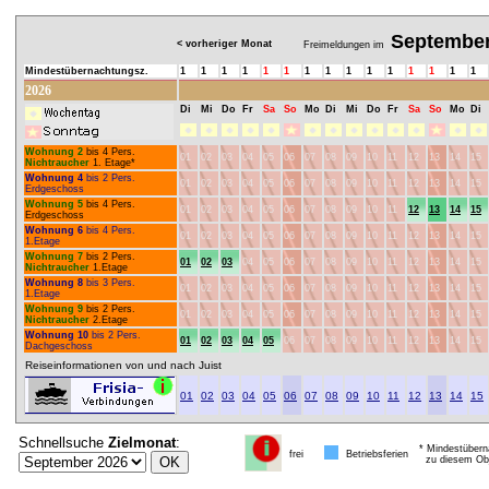
Septembe
< vorheriger Monat
Freimeldungen im
Mindestübernachtungsz.
1
1
1
1
1
1
1
1
1
1
1
1
1
1
1
2026
Di
Mi
Do
Fr
Sa
So
Mo
Di
Mi
Do
Fr
Sa
So
Mo
Di
Wohnung 2
bis 4 Pers.
01
02
03
04
05
06
07
08
09
10
11
12
13
14
15
Nichtraucher
1. Etage*
Wohnung 4
bis 2 Pers.
01
02
03
04
05
06
07
08
09
10
11
12
13
14
15
Erdgeschoss
Wohnung 5
bis 4 Pers.
01
02
03
04
05
06
07
08
09
10
11
12
13
14
15
Erdgeschoss
Wohnung 6
bis 4 Pers.
01
02
03
04
05
06
07
08
09
10
11
12
13
14
15
1.Etage
Wohnung 7
bis 2 Pers.
01
02
03
04
05
06
07
08
09
10
11
12
13
14
15
Nichtraucher
1.Etage
Wohnung 8
bis 3 Pers.
01
02
03
04
05
06
07
08
09
10
11
12
13
14
15
1.Etage
Wohnung 9
bis 2 Pers.
01
02
03
04
05
06
07
08
09
10
11
12
13
14
15
Nichtraucher
2.Etage
Wohnung 10
bis 2 Pers.
01
02
03
04
05
06
07
08
09
10
11
12
13
14
15
Dachgeschoss
Reiseinformationen von und nach Juist
01
02
03
04
05
06
07
08
09
10
11
12
13
14
15
Schnellsuche
Zielmonat
:
* Mindestübern
frei
Betriebsferien
zu diesem Obj