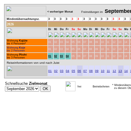
Septembe
< vorheriger Monat
Freimeldungen im
Mindestübernachtungsz.
3
3
3
3
3
3
3
3
3
3
3
3
3
3
2026
Di
Mi
Do
Fr
Sa
So
Mo
Di
Mi
Do
Fr
Sa
So
Mo
Wohnung
Kajüte
01
02
03
04
05
06
07
08
09
10
11
12
13
14
bis 4 Personen*
Wohnung
Koje
01
02
03
04
05
06
07
08
09
10
11
12
13
14
bis 2 Personen
Wohnung
Plicht
01
02
03
04
05
06
07
08
09
10
11
12
13
14
bis 3 Personen
Reiseinformationen von und nach Juist
01
02
03
04
05
06
07
08
09
10
11
12
13
14
Schnellsuche
Zielmonat
:
* Mindestübern
frei
Betriebsferien
zu diesem Obj