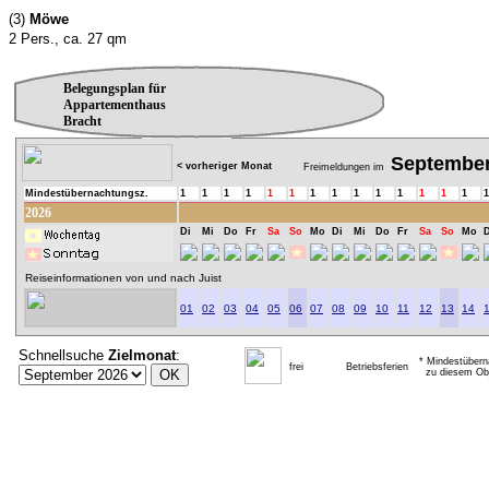
(3)
Möwe
2 Pers., ca. 27 qm
Belegungsplan für
Appartementhaus
Bracht
Septembe
< vorheriger Monat
Freimeldungen im
Mindestübernachtungsz.
1
1
1
1
1
1
1
1
1
1
1
1
1
1
1
2026
Di
Mi
Do
Fr
Sa
So
Mo
Di
Mi
Do
Fr
Sa
So
Mo
D
Reiseinformationen von und nach Juist
01
02
03
04
05
06
07
08
09
10
11
12
13
14
Schnellsuche
Zielmonat
:
* Mindestübern
frei
Betriebsferien
zu diesem Obj