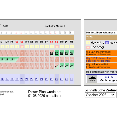
r
nächster Monat >
2026
1
1
1
1
1
1
1
1
1
1
1
1
1
1
1
Mindestübernachtungsz.
2026
Mi
Do
Fr
Sa
So
Mo
Di
Mi
Do
Fr
Sa
So
Mo
Di
Mi
Wg.
4 A
Meerlavendel
16
17
18
19
20
21
22
23
24
25
26
27
28
29
30
FeWo bis 4 Personen*
Wg.
1 B
Ebbe und Flut
16
17
18
19
20
21
22
23
24
25
26
27
28
29
30
FeWo bis 6 Personen
Wg.
3 B
Wattn Blick
16
17
18
19
20
21
22
23
24
25
26
27
28
29
30
FeWo bis 4 Personen
Reiseinformationen von u
16
17
18
19
20
21
22
23
24
25
26
27
28
29
30
Schnellsuche
Zielmo
Dieser Plan wurde am
achtungszeit
ekt
01.08.2026 aktualisiert.