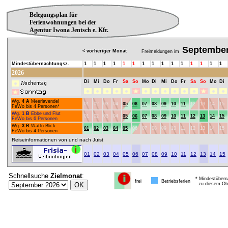
Belegungsplan für
Ferienwohnungen bei der
Agentur Iwona Jentsch e. Kfr.
Septembe
< vorheriger Monat
Freimeldungen im
Mindestübernachtungsz.
1
1
1
1
1
1
1
1
1
1
1
1
1
1
1
2026
Di
Mi
Do
Fr
Sa
So
Mo
Di
Mi
Do
Fr
Sa
So
Mo
Di
Wg.
4 A
Meerlavendel
01
02
03
04
05
06
07
08
09
10
11
12
13
14
15
FeWo bis 4 Personen*
Wg.
1 B
Ebbe und Flut
01
02
03
04
05
06
07
08
09
10
11
12
13
14
15
FeWo bis 6 Personen
Wg.
3 B
Wattn Blick
01
02
03
04
05
06
07
08
09
10
11
12
13
14
15
FeWo bis 4 Personen
Reiseinformationen von und nach Juist
01
02
03
04
05
06
07
08
09
10
11
12
13
14
15
Schnellsuche
Zielmonat
:
* Mindestübern
frei
Betriebsferien
zu diesem Obj