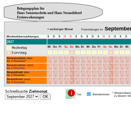
Belegungsplan für
Haus Sonnenschein und Haus Stranddistel
Ferienwohnungen
Septembe
< vorheriger Monat
Freimeldungen im
Mindestübernachtungsz.
5
5
5
5
5
5
5
5
5
5
5
5
5
5
5
2027
Mi
Do
Fr
Sa
So
Mo
Di
Mi
Do
Fr
Sa
So
Mo
Di
Mi
Sonnenschein
oben
01
02
03
04
05
06
07
08
09
10
11
12
13
14
15
bis 2 Personen*
Sonnenschein
unten
01
02
03
04
05
06
07
08
09
10
11
12
13
14
15
bis 4 Personen
Stranddistel
oben
01
02
03
04
05
06
07
08
09
10
11
12
13
14
15
bis 4 Personen
Stranddistel
unten
01
02
03
04
05
06
07
08
09
10
11
12
13
14
15
bis 4 Personen
Schnellsuche
Zielmonat
:
* Mindestübern
frei
Betriebsferien
zu diesem Obj