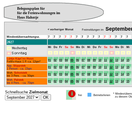
Belegungsplan für
für die Ferienwohnungen im
Haus Hahntje
Septembe
< vorheriger Monat
Freimeldungen im
Mindestübernachtungsz.
7
7
7
7
7
7
7
7
7
7
7
7
7
7
7
2027
Mi
Do
Fr
Sa
So
Mo
Di
Mi
Do
Fr
Sa
So
Mo
Di
Mi
Lüttje Käpt´ns Huus
01
02
03
04
05
06
07
08
09
10
11
12
13
14
15
FeWo-Haus 1 P.-ca. 12qm*
App.
Slippstek
01
02
03
04
05
06
07
08
09
10
11
12
13
14
15
1 Person - ca. 15qm
Woh.
Schotstek
01
02
03
04
05
06
07
08
09
10
11
12
13
14
15
bis 3 Pers. - ca. 50qm
Woh.
Palstek
01
02
03
04
05
06
07
08
09
10
11
12
13
14
15
bis 4 Pers. - ca. 70qm
Schnellsuche
Zielmonat
:
* Mindestübern
frei
Betriebsferien
zu diesem Obj