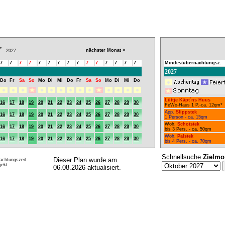
r
nächster Monat >
2027
7
7
7
7
7
7
7
7
7
7
7
7
7
7
7
Mindestübernachtungsz.
2027
Do
Fr
Sa
So
Mo
Di
Mi
Do
Fr
Sa
So
Mo
Di
Mi
Do
Lüttje Käpt´ns Huus
16
17
18
19
20
21
22
23
24
25
26
27
28
29
30
FeWo-Haus 1 P.-ca. 12qm*
App.
Slippstek
16
17
18
19
20
21
22
23
24
25
26
27
28
29
30
1 Person - ca. 15qm
Woh.
Schotstek
16
17
18
19
20
21
22
23
24
25
26
27
28
29
30
bis 3 Pers. - ca. 50qm
Woh.
Palstek
16
17
18
19
20
21
22
23
24
25
26
27
28
29
30
bis 4 Pers. - ca. 70qm
Schnellsuche
Zielmo
Dieser Plan wurde am
achtungszeit
ekt
06.08.2026 aktualisiert.