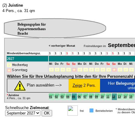
(2)
Juistine
4 Pers., ca. 31 qm
Belegungsplan für
Appartementhaus
Bracht
Septembe
< vorheriger Monat
Freimeldungen im
Mindestübernachtungsz.
1
1
1
1
1
1
1
1
1
1
1
1
1
1
1
2027
Mi
Do
Fr
Sa
So
Mo
Di
Mi
Do
Fr
Sa
So
Mo
Di
Mi
Wählen Sie für Ihre Urlaubsplanung bitte den für Ihre Personenzah
Hier
Belegung
Plan auswählen ―>
Zeige
2 Pers.
unt
*
Juistine
01
02
03
04
05
06
07
08
09
10
11
12
13
14
15
4 Pers., ca. 31 qm
Schnellsuche
Zielmonat
:
* Mindestübern
frei
Betriebsferien
zu diesem Obj