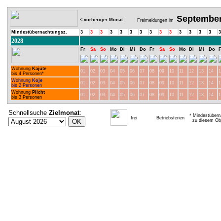
Septembe
< vorheriger Monat
Freimeldungen im
Mindestübernachtungsz.
3
3
3
3
3
3
3
3
3
3
3
3
3
3
3
2028
Fr
Sa
So
Mo
Di
Mi
Do
Fr
Sa
So
Mo
Di
Mi
Do
F
Wohnung
Kajüte
01
02
03
04
05
06
07
08
09
10
11
12
13
14
1
bis 4 Personen*
Wohnung
Koje
01
02
03
04
05
06
07
08
09
10
11
12
13
14
1
bis 2 Personen
Wohnung
Plicht
01
02
03
04
05
06
07
08
09
10
11
12
13
14
1
bis 3 Personen
Schnellsuche
Zielmonat
:
* Mindestübern
frei
Betriebsferien
zu diesem Obj