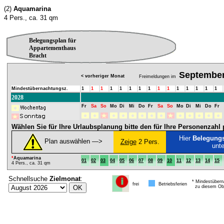
(2)
Aquamarina
4 Pers., ca. 31 qm
Belegungsplan für
Appartementhaus
Bracht
Septembe
< vorheriger Monat
Freimeldungen im
Mindestübernachtungsz.
1
1
1
1
1
1
1
1
1
1
1
1
1
1
1
2028
Fr
Sa
So
Mo
Di
Mi
Do
Fr
Sa
So
Mo
Di
Mi
Do
Fr
Wählen Sie für Ihre Urlaubsplanung bitte den für Ihre Personenzah
Hier
Belegung
Plan auswählen ―>
Zeige
2 Pers.
unt
*
Aquamarina
01
02
03
04
05
06
07
08
09
10
11
12
13
14
15
4 Pers., ca. 31 qm
Schnellsuche
Zielmonat
:
* Mindestübern
frei
Betriebsferien
zu diesem Obj