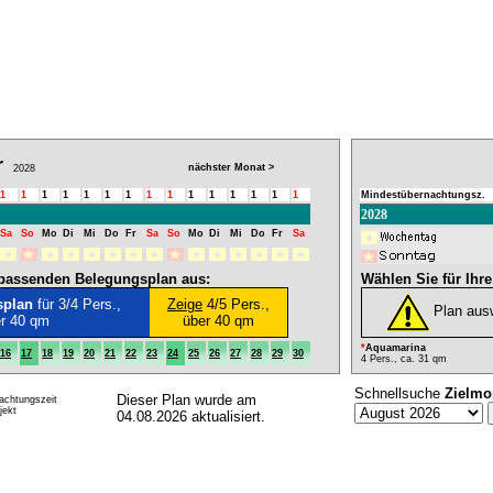
r
nächster Monat >
2028
1
1
1
1
1
1
1
1
1
1
1
1
1
1
1
Mindestübernachtungsz.
2028
Sa
So
Mo
Di
Mi
Do
Fr
Sa
So
Mo
Di
Mi
Do
Fr
Sa
l passenden Belegungsplan aus:
Wählen Sie für Ihr
splan
für 3/4 Pers.,
Zeige
4/5 Pers.,
Plan aus
er 40 qm
über 40 qm
*
Aquamarina
16
17
18
19
20
21
22
23
24
25
26
27
28
29
30
4 Pers., ca. 31 qm
Schnellsuche
Zielmo
Dieser Plan wurde am
achtungszeit
ekt
04.08.2026 aktualisiert.